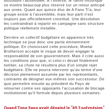
dissoudre l'assemblée. À l'inverse, le Tavini historique
se montre beaucoup plus réservé sur un retour anticipé
aux urnes. Quant aux quinze élus de A Fano Ti'a, leur
groupe existe à l'assemblée, mais leur parti n'est
toujours pas officiellement constitué. Une dissolution
les contraindrait à repartir en campagne sans structure
politique réellement installée.
Derrière un collectif budgétaire en apparence très
technique se joue donc une partie éminemment
politique. En choisissant cette procédure, Moetai
Brotherson accepte le risque de devoir engager la
responsabilité de son gouvernement. Mais il crée aussi
les conditions pour que, si celui-ci devait finalement
tomber, sa chute ne résultera plus d'un simple rejet
budgétaire. Elle ne pourra intervenir qu'au terme d'une
décision pleinement assumée par les représentants,
contraints de désigner eux-mêmes son successeur. De
quoi permettre ensuite au président du Pays de
retourner contre ses opposants l'accusation de blocage
institutionnel qu'il formule depuis plusieurs semaines.
Quand Tong Sang avait dégainé le "49.3 polynésien"