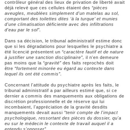
contrôleur général des lieux de privation de liberté avait
déjà relevé que ces cellules étaient des
“pièces
aveugles, meublées simplement d'un matelas au sol,
comportant des toilettes dites ‘à la turque’ et munies
d'une climatisation déficiente avec des infiltrations
d'eau par le sol”.
Dans sa décision, le tribunal administratif estime donc
que si les dégradations pour lesquelles le psychiatre a
été licencié présentent un
“caractère fautif et de nature
à justifier une sanction disciplinaire”,
il n'en demeure
pas moins que la
“gravité”
des faits reprochés doit
être
“fortement minorée eu égard au contexte dans
lequel ils ont été commis”.
Concernant l'attitude du psychiatre après les faits, le
tribunal administratif a par ailleurs estimé que, si ce
dernier a commis des manquements aux obligations de
discrétion professionnelle et de réserve qui lui
incombaient, l'appréciation de la gravité desdits
manquements devait aussi
“tenir compte de l'impact
psychologique, ressortant des pièces du dossier, qu'a
eu sur le médecin le contexte de travail auquel il a
entendu s'opposer”.