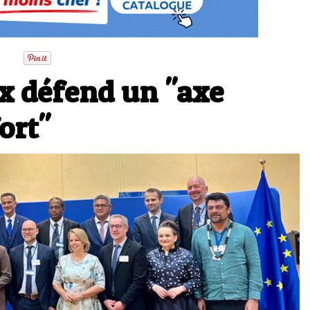
ux défend un "axe
ort"