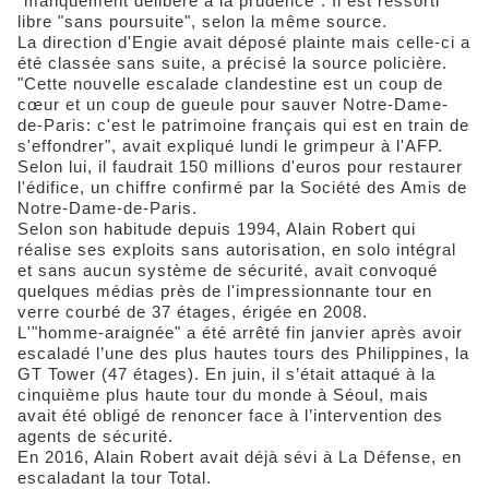
"manquement délibéré à la prudence". Il est ressorti
libre "sans poursuite", selon la même source.
La direction d'Engie avait déposé plainte mais celle-ci a
été classée sans suite, a précisé la source policière.
"Cette nouvelle escalade clandestine est un coup de
cœur et un coup de gueule pour sauver Notre-Dame-
de-Paris: c'est le patrimoine français qui est en train de
s'effondrer", avait expliqué lundi le grimpeur à l'AFP.
Selon lui, il faudrait 150 millions d'euros pour restaurer
l'édifice, un chiffre confirmé par la Société des Amis de
Notre-Dame-de-Paris.
Selon son habitude depuis 1994, Alain Robert qui
réalise ses exploits sans autorisation, en solo intégral
et sans aucun système de sécurité, avait convoqué
quelques médias près de l'impressionnante tour en
verre courbé de 37 étages, érigée en 2008.
L'"homme-araignée" a été arrêté fin janvier après avoir
escaladé l’une des plus hautes tours des Philippines, la
GT Tower (47 étages). En juin, il s’était attaqué à la
cinquième plus haute tour du monde à Séoul, mais
avait été obligé de renoncer face à l’intervention des
agents de sécurité.
En 2016, Alain Robert avait déjà sévi à La Défense, en
escaladant la tour Total.