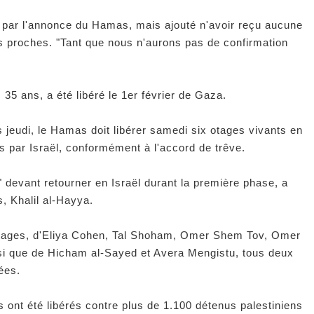
" par l'annonce du Hamas, mais ajouté n'avoir reçu aucune
ses proches. "Tant que nous n'aurons pas de confirmation
35 ans, a été libéré le 1er février de Gaza.
s jeudi, le Hamas doit libérer samedi six otages vivants en
s par Israël, conformément à l'accord de trêve.
" devant retourner en Israël durant la première phase, a
, Khalil al-Hayya.
d'otages, d'Eliya Cohen, Tal Shoham, Omer Shem Tov, Omer
nsi que de Hicham al-Sayed et Avera Mengistu, tous deux
ées.
s ont été libérés contre plus de 1.100 détenus palestiniens