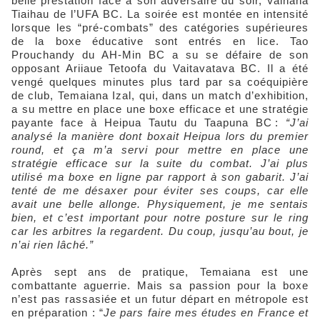
belle prestation face à son adversaire du soir, Vaihana
Tiaihau de l’UFA BC. La soirée est montée en intensité
lorsque les “pré-combats” des catégories supérieures
de la boxe éducative sont entrés en lice. Tao
Prouchandy du AH-Min BC a su se défaire de son
opposant Ariiaue Tetoofa du Vaitavatava BC. Il a été
vengé quelques minutes plus tard par sa coéquipière
de club, Temaiana Izal, qui, dans un match d’exhibition,
a su mettre en place une boxe efficace et une stratégie
payante face à Heipua Tautu du Taapuna BC :
“J’ai
analysé la manière dont boxait Heipua lors du premier
round, et ça m’a servi pour mettre en place une
stratégie efficace sur la suite du combat. J’ai plus
utilisé ma boxe en ligne par rapport à son gabarit. J’ai
tenté de me désaxer pour éviter ses coups, car elle
avait une belle allonge. Physiquement, je me sentais
bien, et c’est important pour notre posture sur le ring
car les arbitres la regardent. Du coup, jusqu’au bout, je
n’ai rien lâché.”
Après sept ans de pratique, Temaiana est une
combattante aguerrie. Mais sa passion pour la boxe
n’est pas rassasiée et un futur départ en métropole est
en préparation : “
Je pars faire mes études en France et