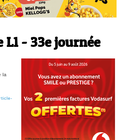
e L1 - 33e journée
 la
ticle-