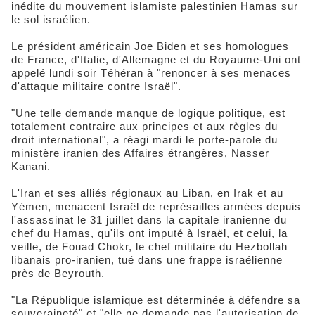
inédite du mouvement islamiste palestinien Hamas sur
le sol israélien.
Le président américain Joe Biden et ses homologues
de France, d'Italie, d'Allemagne et du Royaume-Uni ont
appelé lundi soir Téhéran à "renoncer à ses menaces
d'attaque militaire contre Israël".
"Une telle demande manque de logique politique, est
totalement contraire aux principes et aux règles du
droit international", a réagi mardi le porte-parole du
ministère iranien des Affaires étrangères, Nasser
Kanani.
L'Iran et ses alliés régionaux au Liban, en Irak et au
Yémen, menacent Israël de représailles armées depuis
l'assassinat le 31 juillet dans la capitale iranienne du
chef du Hamas, qu'ils ont imputé à Israël, et celui, la
veille, de Fouad Chokr, le chef militaire du Hezbollah
libanais pro-iranien, tué dans une frappe israélienne
près de Beyrouth.
"La République islamique est déterminée à défendre sa
souveraineté" et "elle ne demande pas l'autorisation de