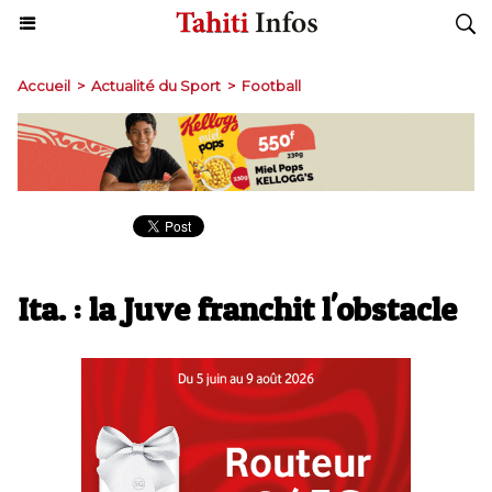
Accueil
>
Actualité du Sport
>
Football
Ita. : la Juve franchit l'obstacle