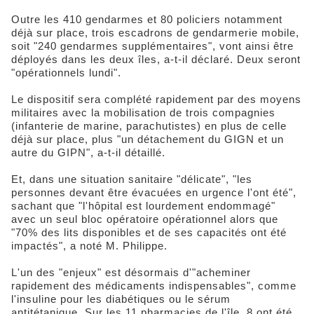
Outre les 410 gendarmes et 80 policiers notamment
déjà sur place, trois escadrons de gendarmerie mobile,
soit "240 gendarmes supplémentaires", vont ainsi être
déployés dans les deux îles, a-t-il déclaré. Deux seront
"opérationnels lundi".
Le dispositif sera complété rapidement par des moyens
militaires avec la mobilisation de trois compagnies
(infanterie de marine, parachutistes) en plus de celle
déjà sur place, plus "un détachement du GIGN et un
autre du GIPN", a-t-il détaillé.
Et, dans une situation sanitaire "délicate", "les
personnes devant être évacuées en urgence l'ont été",
sachant que "l'hôpital est lourdement endommagé"
avec un seul bloc opératoire opérationnel alors que
"70% des lits disponibles et de ses capacités ont été
impactés", a noté M. Philippe.
L'un des "enjeux" est désormais d'"acheminer
rapidement des médicaments indispensables", comme
l'insuline pour les diabétiques ou le sérum
antitétanique. Sur les 11 pharmacies de l'île, 8 ont été