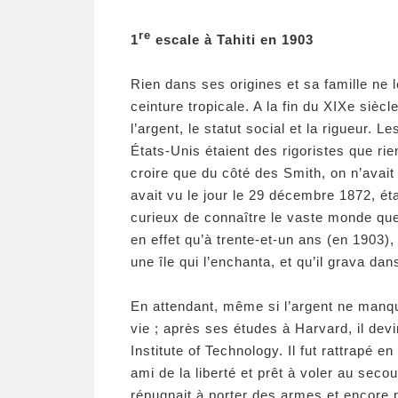
re
1
escale à Tahiti en 1903
Rien dans ses origines et sa famille ne l
ceinture tropicale. A la fin du XIXe sièc
l’argent, le statut social et la rigueur.
États-Unis étaient des rigoristes que rien
croire que du côté des Smith, on n’avait l
avait vu le jour le 29 décembre 1872, ét
curieux de connaître le vaste monde que 
en effet qu’à trente-et-un ans (en 1903), 
une île qui l’enchanta, et qu’il grava da
En attendant, même si l’argent ne manquait
vie ; après ses études à Harvard, il de
Institute of Technology. Il fut rattrapé e
ami de la liberté et prêt à voler au sec
répugnait à porter des armes et encore p