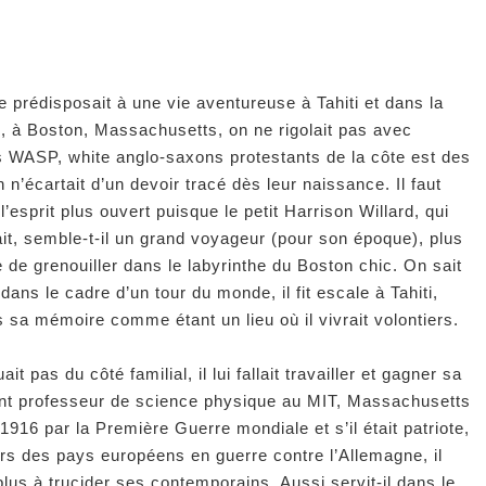
e prédisposait à une vie aventureuse à Tahiti et dans la
le, à Boston, Massachusetts, on ne rigolait pas avec
 Les WASP, white anglo-saxons protestants de la côte est des
 n’écartait d’un devoir tracé dès leur naissance. Il faut
’esprit plus ouvert puisque le petit Harrison Willard, qui
ait, semble-t-il un grand voyageur (pour son époque), plus
de grenouiller dans le labyrinthe du Boston chic. On sait
dans le cadre d’un tour du monde, il fit escale à Tahiti,
ns sa mémoire comme étant un lieu où il vivrait volontiers.
 pas du côté familial, il lui fallait travailler et gagner sa
vint professeur de science physique au MIT, Massachusetts
n 1916 par la Première Guerre mondiale et s’il était patriote,
ours des pays européens en guerre contre l’Allemagne, il
lus à trucider ses contemporains. Aussi servit-il dans le