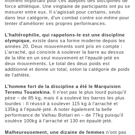
moment important pour ces adeptes des disciplines de
force athlétique. Une vingtaine de participants ont pu se
mesurer entre eux. Il s’agissait pour certains, seuls
dans leur catégorie, d’un combat contre soi-même pour
tenter d’améliorer ses propres performances.
L’haltérophilie, qui rappelons-le est une discipline
olympique,
existe dans sa forme moderne depuis les
années 20. Deux mouvements sont pris en compte :
L’arraché, qui consiste à soulever la barre au dessus
de la tête en un seul mouvement et l’épaulé-jeté en
deux mouvements. Le total des deux poids est
additionné et donne un total, selon la catégorie de poids
de l’athlète.
L’homme fort de la discipline a été le Marquisien
Teremu Touatekina
. Il n’est pas le plus lourd puisqu’il
pèse – de 85 kg, mais il a soulevé les barres les plus
lourdes : Il réussit à soulever 115 kg à l’arraché et
135kg à l’épaulé-jeté. A noter également la belle
performance de Vaihau Bottari en – de 77kg puisqu’il
soulève 100kg à l’arraché et 130 en épaulé-jeté.
Malheureusement, une dizaine de femmes
n’ont pas