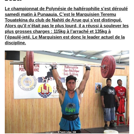
Le championnat de Polynésie de haltérophilie s’est déroulé
samedi matin à Punaauia. C’est le Marquisien Teremu
Touatekina du club de Nahiti de Arue qui s’est distingué.
Alors qu’il n’était pas le plus lourd, il a réussi à soulever les
plus grosses charges : 115kg à l’arraché et 135kg à
l’épaulé-jeté. Le Marquisien est donc le leader actuel de la
discipline.