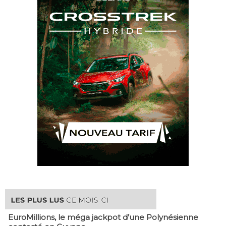
EuroMillions, ​le méga jackpot d’une Polynésienne