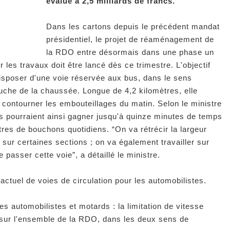
évalué à 2,5 milliards de francs.
Dans les cartons depuis le précédent mandat
présidentiel, le projet de réaménagement de
la RDO entre désormais dans une phase un
 les travaux doit être lancé dès ce trimestre. L'objectif
disposer d'une voie réservée aux bus, dans le sens
uche de la chaussée. Longue de 4,2 kilomètres, elle
ontourner les embouteillages du matin. Selon le ministre
s pourraient ainsi gagner jusqu'à quinze minutes de temps
tres de bouchons quotidiens. “On va rétrécir la largeur
l sur certaines sections ; on va également travailler sur
e passer cette voie”, a détaillé le ministre.
actuel de voies de circulation pour les automobilistes.
les automobilistes et motards : la limitation de vitesse
 sur l'ensemble de la RDO, dans les deux sens de