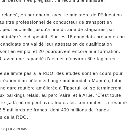
 un besoin très prégnant”, a reconnu le ministre.
 relancé, en partenariat avec le ministère de l'Éducation
au titre professionnel de conducteur de transport en
eut accueillir jusqu'à une dizaine de stagiaires par
nt intégré le dispositif. Sur les 16 candidats présentés au
candidats ont validé leur attestation de qualification
 sont en emploi et 20 poursuivent encore leur formation.
avec une capacité d’accueil d’environ 60 stagiaires.
 ne se limite pas à la RDO, des études sont en cours pour
création d'un pôle d'échange multimodal à Mama’o, futur
une gare routière améliorée à Tipaerui, où se termineront
ux parkings relais, au parc Vairai et à Arue. “C'est toute
aire ça là où on peut avec toutes les contraintes”, a résumé
,5 milliards de francs, dont 400 millions de francs
ts de la RDO.
:33 | Lu 2529 fois