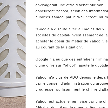
envisagerait une offre d'achat sur son
concurrent Yahoo!, selon des informatio
publiées samedi par le Wall Street Journ
"Google a discuté avec au moins deux
sociétés de capital-investissement de la 
acheter le coeur de métier de Yahoo!", éc
au courant de la situation".
Google n'a eu que des entretiens "liminair
d'une offre sur Yahoo!", ajoute le quotidi
Yahoo! n'a plus de PDG depuis le dépar
par le conseil d'administration du groupe
progresser suffisamment le chiffre d'affa
Yahoo! est actuellement visé par une off
Alibaba, dont il est le grand actionnaire.