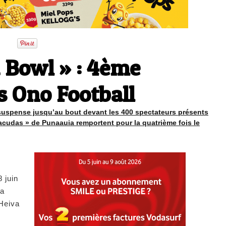
 Bowl » : 4ème
es Ono Football
 suspense jusqu’au bout devant les 400 spectateurs présents
racudas » de Punaauia remportent pour la quatrième fois le
 juin
la
 Heiva