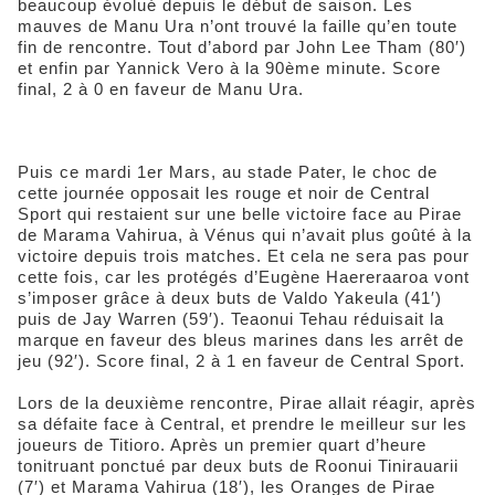
beaucoup évolué depuis le début de saison. Les
mauves de Manu Ura n’ont trouvé la faille qu’en toute
fin de rencontre. Tout d’abord par John Lee Tham (80′)
et enfin par Yannick Vero à la 90ème minute. Score
final, 2 à 0 en faveur de Manu Ura.
Puis ce mardi 1er Mars, au stade Pater, le choc de
cette journée opposait les rouge et noir de Central
Sport qui restaient sur une belle victoire face au Pirae
de Marama Vahirua, à Vénus qui n’avait plus goûté à la
victoire depuis trois matches. Et cela ne sera pas pour
cette fois, car les protégés d’Eugène Haereraaroa vont
s’imposer grâce à deux buts de Valdo Yakeula (41′)
puis de Jay Warren (59′). Teaonui Tehau réduisait la
marque en faveur des bleus marines dans les arrêt de
jeu (92′). Score final, 2 à 1 en faveur de Central Sport.
Lors de la deuxième rencontre, Pirae allait réagir, après
sa défaite face à Central, et prendre le meilleur sur les
joueurs de Titioro. Après un premier quart d’heure
tonitruant ponctué par deux buts de Roonui Tinirauarii
(7′) et Marama Vahirua (18′), les Oranges de Pirae