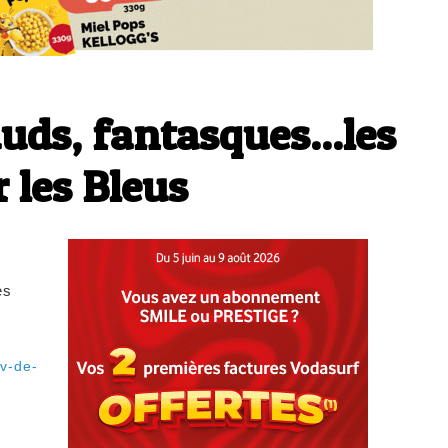
auds, fantasques...les
 les Bleus
es
xv-de-