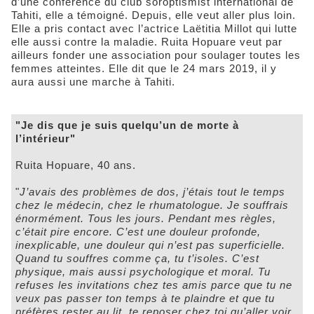
d’une conférence du club soroptismist international de
Tahiti, elle a témoigné. Depuis, elle veut aller plus loin.
Elle a pris contact avec l’actrice Laëtitia Millot qui lutte
elle aussi contre la maladie. Ruita Hopuare veut par
ailleurs fonder une association pour soulager toutes les
femmes atteintes. Elle dit que le 24 mars 2019, il y
aura aussi une marche à Tahiti.
"Je dis que je suis quelqu’un de morte à
l’intérieur"
Ruita Hopuare, 40 ans.
"
J’avais des problèmes de dos, j’étais tout le temps
chez le médecin, chez le rhumatologue. Je souffrais
énormément. Tous les jours. Pendant mes règles,
c’était pire encore. C’est une douleur profonde,
inexplicable, une douleur qui n’est pas superficielle.
Quand tu souffres comme ça, tu t’isoles. C’est
physique, mais aussi psychologique et moral. Tu
refuses les invitations chez tes amis parce que tu ne
veux pas passer ton temps à te plaindre et que tu
préfères rester au lit, te reposer chez toi qu’aller voir