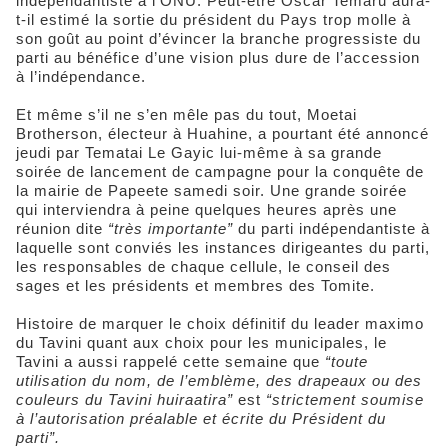
indépendantiste à l’ONU. Peut-être Oscar Temaru aura-
t-il estimé la sortie du président du Pays trop molle à
son goût au point d’évincer la branche progressiste du
parti au bénéfice d’une vision plus dure de l’accession
à l’indépendance.
Et même s’il ne s’en mêle pas du tout, Moetai
Brotherson, électeur à Huahine, a pourtant été annoncé
jeudi par Tematai Le Gayic lui-même à sa grande
soirée de lancement de campagne pour la conquête de
la mairie de Papeete samedi soir. Une grande soirée
qui interviendra à peine quelques heures après une
réunion dite
“très importante”
du parti indépendantiste à
laquelle sont conviés les instances dirigeantes du parti,
les responsables de chaque cellule, le conseil des
sages et les présidents et membres des Tomite.
Histoire de marquer le choix définitif du leader maximo
du Tavini quant aux choix pour les municipales, le
Tavini a aussi rappelé cette semaine que
“toute
utilisation du nom, de l’emblème, des drapeaux ou des
couleurs du Tavini huiraatira”
est
“strictement soumise
à l’autorisation préalable et écrite du Président du
parti”.