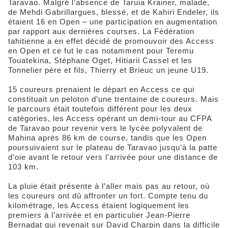
Taravao. Malgré l’absence de Taruia Krainer, malade,
de Mehdi Gabrillargues, blessé, et de Kahiri Endeler, ils
étaient 16 en Open – une participation en augmentation
par rapport aux dernières courses. La Fédération
tahitienne a en effet décidé de promouvoir des Access
en Open et ce fut le cas notamment pour Teremu
Touatekina, Stéphane Oget, Hitiarii Cassel et les
Tonnelier père et fils, Thierry et Brieuc un jeune U19.
15 coureurs prenaient le départ en Access ce qui
constituait un peloton d’une trentaine de coureurs. Mais
le parcours était toutefois différent pour les deux
catégories, les Access opérant un demi-tour au CFPA
de Taravao pour revenir vers le lycée polyvalent de
Mahina après 86 km de course, tandis que les Open
poursuivaient sur le plateau de Taravao jusqu’à la patte
d’oie avant le retour vers l’arrivée pour une distance de
103 km.
La pluie était présente à l’aller mais pas au retour, où
les coureurs ont dû affronter un fort. Compte tenu du
kilométrage, les Access étaient logiquement les
premiers à l’arrivée et en particulier Jean-Pierre
Bernadat qui revenait sur David Charpin dans la difficile