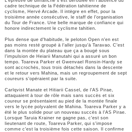
L’épreuve de dimanche s’est déroulée en l’absence du
cadre technique de la Fédération tahitienne de
cyclisme, Hervé Arcade. Il intègre en effet, pour la
troisième année consécutive, le staff de l’organisation
du Tour de France. Une belle marque de confiance qui
honore indirectement le cyclisme tahitien.
Plus dense que d’habitude, le peloton Open n’en est
pas moins resté groupé à l’aller jusqu’à Taravao. C’est
dans la montée du plateau que ça a bougé sous
l’impulsion de Heiarii Manutahi qui a assuré un bon
tempo. Toareva Parker et Gwenvael Ronsin-Hardy se
sont accrochés, tous trois détachés dans la descente
et le retour vers Mahina, mais un regroupement de sept
coureurs s’opéraient par la suite.
Carlqvist Manate et Hitiarii Cassel, de l’AS Pirae,
attaquaient à tour de rôle mais sans succès et six
coureur se présentaient au pied de la montée finale
vers le lycée polyvalent de Mahina. Toareva Parker y a
été le plus solide pour un nouveau succès à l’AS Pirae.
Lorsque Taruia Krainer ne gagne pas, c’est son
lieutenant de route, Toareva Parker, qui s’impose
comme c’est la troisième fois cette saison. Il confirme