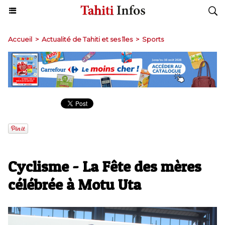
Accueil
>
Actualité de Tahiti et ses îles
>
Sports
Cyclisme - La Fête des mères
célébrée à Motu Uta