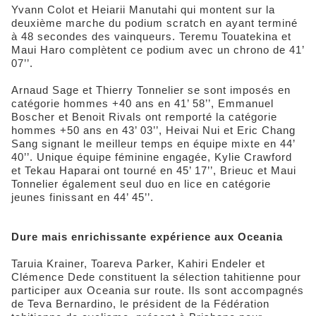
Yvann Colot et Heiarii Manutahi qui montent sur la
deuxième marche du podium scratch en ayant terminé
à 48 secondes des vainqueurs. Teremu Touatekina et
Maui Haro complètent ce podium avec un chrono de 41’
07’’.
Arnaud Sage et Thierry Tonnelier se sont imposés en
catégorie hommes +40 ans en 41’ 58’’, Emmanuel
Boscher et Benoit Rivals ont remporté la catégorie
hommes +50 ans en 43’ 03’’, Heivai Nui et Eric Chang
Sang signant le meilleur temps en équipe mixte en 44’
40’’. Unique équipe féminine engagée, Kylie Crawford
et Tekau Haparai ont tourné en 45’ 17’’, Brieuc et Maui
Tonnelier également seul duo en lice en catégorie
jeunes finissant en 44’ 45’’.
Dure mais enrichissante expérience aux Oceania
Taruia Krainer, Toareva Parker, Kahiri Endeler et
Clémence Dede constituent la sélection tahitienne pour
participer aux Oceania sur route. Ils sont accompagnés
de Teva Bernardino, le président de la Fédération