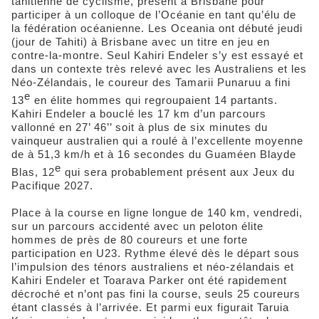
tahitienne de cyclisme, présent à Brisbane pour
participer à un colloque de l’Océanie en tant qu’élu de
la fédération océanienne. Les Oceania ont débuté jeudi
(jour de Tahiti) à Brisbane avec un titre en jeu en
contre-la-montre. Seul Kahiri Endeler s’y est essayé et
dans un contexte très relevé avec les Australiens et les
Néo-Zélandais, le coureur des Tamarii Punaruu a fini
e
13
en élite hommes qui regroupaient 14 partants.
Kahiri Endeler a bouclé les 17 km d’un parcours
vallonné en 27’ 46’’ soit à plus de six minutes du
vainqueur australien qui a roulé à l’excellente moyenne
de à 51,3 km/h et à 16 secondes du Guaméen Blayde
e
Blas, 12
qui sera probablement présent aux Jeux du
Pacifique 2027.
Place à la course en ligne longue de 140 km, vendredi,
sur un parcours accidenté avec un peloton élite
hommes de près de 80 coureurs et une forte
participation en U23. Rythme élevé dès le départ sous
l’impulsion des ténors australiens et néo-zélandais et
Kahiri Endeler et Toarava Parker ont été rapidement
décroché et n’ont pas fini la course, seuls 25 coureurs
étant classés à l’arrivée. Et parmi eux figurait Taruia