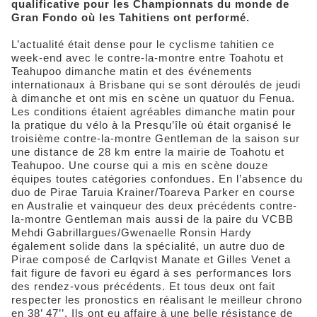
qualificative pour les Championnats du monde de
Gran Fondo où les Tahitiens ont performé.
L’actualité était dense pour le cyclisme tahitien ce
week-end avec le contre-la-montre entre Toahotu et
Teahupoo dimanche matin et des événements
internationaux à Brisbane qui se sont déroulés de jeudi
à dimanche et ont mis en scène un quatuor du Fenua.
Les conditions étaient agréables dimanche matin pour
la pratique du vélo à la Presqu’île où était organisé le
troisième contre-la-montre Gentleman de la saison sur
une distance de 28 km entre la mairie de Toahotu et
Teahupoo. Une course qui a mis en scène douze
équipes toutes catégories confondues. En l’absence du
duo de Pirae Taruia Krainer/Toareva Parker en course
en Australie et vainqueur des deux précédents contre-
la-montre Gentleman mais aussi de la paire du VCBB
Mehdi Gabrillargues/Gwenaelle Ronsin Hardy
également solide dans la spécialité, un autre duo de
Pirae composé de Carlqvist Manate et Gilles Venet a
fait figure de favori eu égard à ses performances lors
des rendez-vous précédents. Et tous deux ont fait
respecter les pronostics en réalisant le meilleur chrono
en 38’ 47’’. Ils ont eu affaire à une belle résistance de