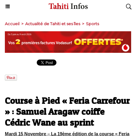
Accueil
>
Actualité de Tahiti et ses îles
>
Sports
Course à Pied « Feria Carrefour
» : Samuel Aragaw coiffe
Cédric Wane au sprint
Mardi 15 Novembre – La 19ème édition de la course « Feria