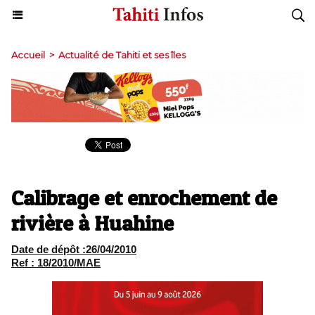
Accueil
>
Actualité de Tahiti et ses îles
Calibrage et enrochement de
rivière à Huahine
Date de dépôt :26/04/2010
Ref : 18/2010/MAE