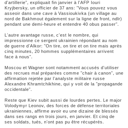
d'artillerie", expliquait fin janvier à l'AFP Iouri
Kryjbersky, un officier de 37 ans: "Vous pouvez vous
asseoir dans une cave à Vassioukivka (un village au
nord de Bakhmout également sur la ligne de front, ndlr)
pendant une demi-heure et entendre 40 obus passer".
L'autre avantage russe, c'est le nombre, qui
impressionne ce sergent ukrainien répondant au nom
de guerre d'Alkor: "On tire, on tire et on tire mais après
cinq minutes, 20 hommes supplémentaires arrivent
face à nous".
Moscou et Wagner sont notamment accusés d'utiliser
des recrues mal préparées comme "chair à canon", une
affirmation rejetée par l'analyste militaire russe
Alexandre Khramtchikhine, qui y voit de la "propagande
occidentale".
Reste que Kiev subit aussi de lourdes pertes. Le major
Volodymyr Leonov, des forces de défense territoriales
ukrainiennes, affirme avoir eu une dizaine de blessés
dans ses rangs en trois jours, en janvier. Et cinq de
ses soldats, tués, n'ont pas pu être récupérés.