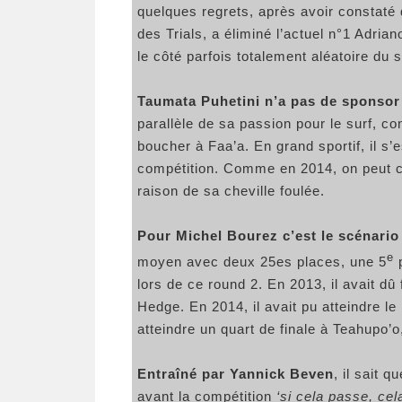
quelques regrets, après avoir constaté 
des Trials, a éliminé l’actuel n°1 Adria
le côté parfois totalement aléatoire du 
Taumata Puhetini n’a pas de sponsor
parallèle de sa passion pour le surf, co
boucher à Faa’a. En grand sportif, il s’e
compétition. Comme en 2014, on peut co
raison de sa cheville foulée.
Pour Michel Bourez c’est le scénario
e
moyen avec deux 25es places, une 5
p
lors de ce round 2. En 2013, il avait d
Hedge. En 2014, il avait pu atteindre le
atteindre un quart de finale à Teahupo’o
Entraîné par Yannick Beven
, il sait 
avant la compétition
‘si cela passe, cel