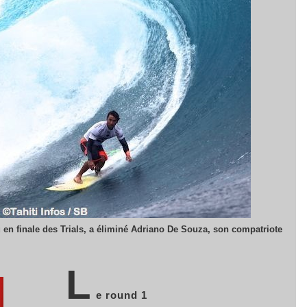
 en finale des Trials, a éliminé Adriano De Souza, son compatriote
L
e round 1