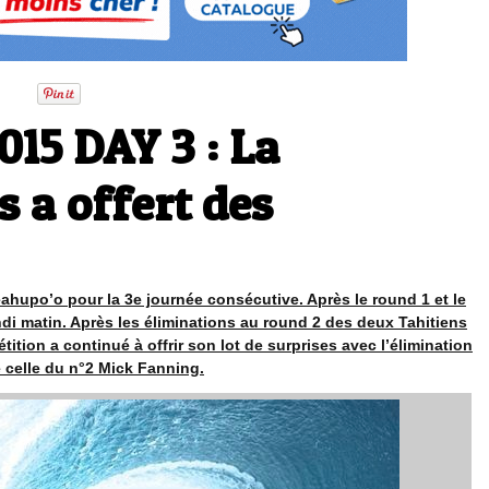
015 DAY 3 : La
 a offert des
eahupo’o pour la 3e journée consécutive. Après le round 1 et le
ndi matin. Après les éliminations au round 2 des deux Tahitiens
ition a continué à offrir son lot de surprises avec l’élimination
 celle du n°2 Mick Fanning.