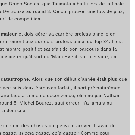
que Bruno Santos, que Taumata a battu lors de la finale
no De Souza au round 3. Ce qui prouve, une fois de plus,
surf de compétition.
 majeur
et dois gérer sa carrière professionnelle en
ntrairement aux surfeurs professionnel du Top 34. Il est
st montré positif et satisfait de son parcours dans la
nsidérer qu’il sort du ‘Main Event’ sur blessure, en
 catastrophe.
Alors que son début d’année était plus que
lace puis deux épreuves forfait, il sort prématurément
û faire face à la même déconvenue, éliminé par Nathan
 round 5. Michel Bourez, sauf erreur, n’a jamais pu
, à domicile.
que ce sont des choses qui peuvent arriver. Il avait dit
a passe, si cela casse, cela casse.’
Comme pour