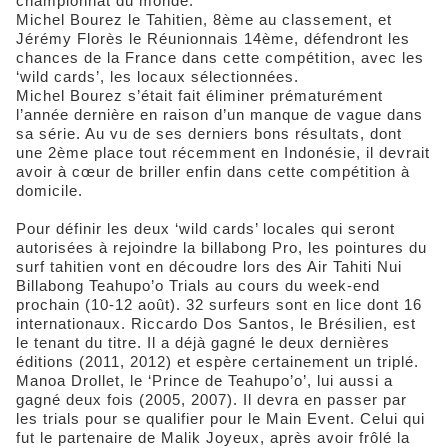
championnat du monde.
Michel Bourez le Tahitien, 8ème au classement, et
Jérémy Florès le Réunionnais 14ème, défendront les
chances de la France dans cette compétition, avec les
‘wild cards’, les locaux sélectionnées.
Michel Bourez s’était fait éliminer prématurément
l’année dernière en raison d’un manque de vague dans
sa série. Au vu de ses derniers bons résultats, dont
une 2ème place tout récemment en Indonésie, il devrait
avoir à cœur de briller enfin dans cette compétition à
domicile.
Pour définir les deux ‘wild cards’ locales qui seront
autorisées à rejoindre la billabong Pro, les pointures du
surf tahitien vont en découdre lors des Air Tahiti Nui
Billabong Teahupo’o Trials au cours du week-end
prochain (10-12 août). 32 surfeurs sont en lice dont 16
internationaux. Riccardo Dos Santos, le Brésilien, est
le tenant du titre. Il a déjà gagné le deux dernières
éditions (2011, 2012) et espère certainement un triplé.
Manoa Drollet, le ‘Prince de Teahupo’o’, lui aussi a
gagné deux fois (2005, 2007). Il devra en passer par
les trials pour se qualifier pour le Main Event. Celui qui
fut le partenaire de Malik Joyeux, après avoir frôlé la