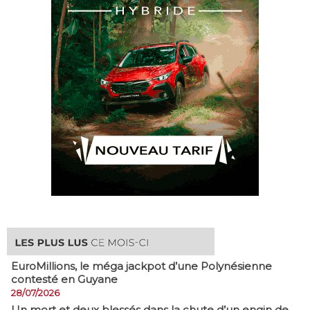
EuroMillions, ​le méga jackpot d’une Polynésienne
contesté en Guyane
28/07/2026
​Un mort et deux blessés dans la chute d’un engin de