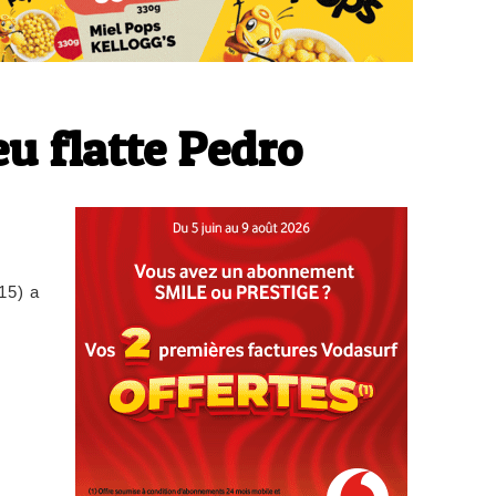
u flatte Pedro
15) a