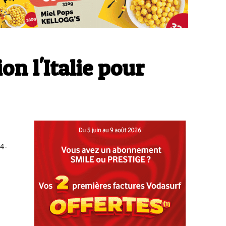
ion l'Italie pour
4-