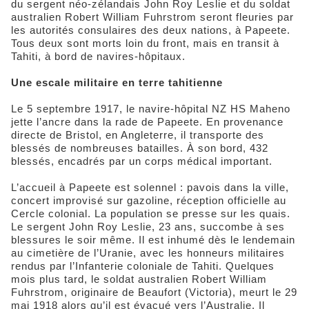
du sergent néo-zélandais John Roy Leslie et du soldat
australien Robert William Fuhrstrom seront fleuries par
les autorités consulaires des deux nations, à Papeete.
Tous deux sont morts loin du front, mais en transit à
Tahiti, à bord de navires-hôpitaux.
Une escale militaire en terre tahitienne
Le 5 septembre 1917, le navire-hôpital NZ HS Maheno
jette l’ancre dans la rade de Papeete. En provenance
directe de Bristol, en Angleterre, il transporte des
blessés de nombreuses batailles. À son bord, 432
blessés, encadrés par un corps médical important.
L’accueil à Papeete est solennel : pavois dans la ville,
concert improvisé sur gazoline, réception officielle au
Cercle colonial. La population se presse sur les quais.
Le sergent John Roy Leslie, 23 ans, succombe à ses
blessures le soir même. Il est inhumé dès le lendemain
au cimetière de l’Uranie, avec les honneurs militaires
rendus par l’Infanterie coloniale de Tahiti. Quelques
mois plus tard, le soldat australien Robert William
Fuhrstrom, originaire de Beaufort (Victoria), meurt le 29
mai 1918 alors qu’il est évacué vers l’Australie. Il