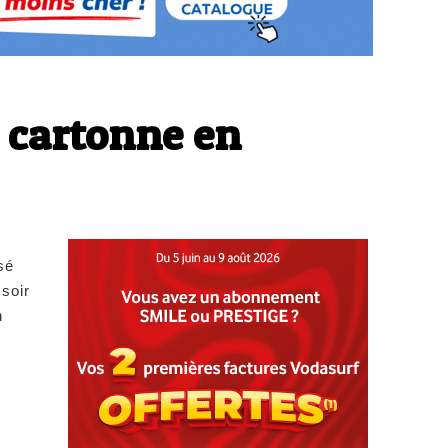
s cartonne en
sé
 soir
n