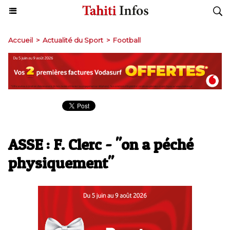
Accueil
>
Actualité du Sport
>
Football
ASSE : F. Clerc - "on a péché
physiquement"