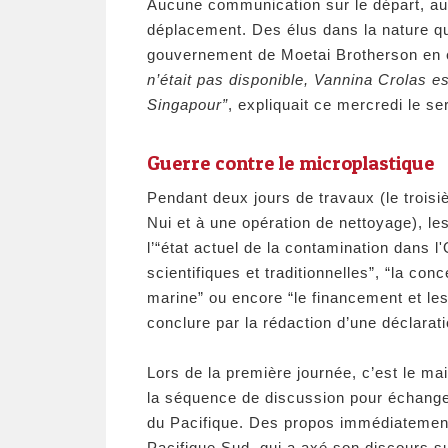
Aucune communication sur le départ, au
déplacement. Des élus dans la nature qui
gouvernement de Moetai Brotherson en es
n’était pas disponible, Vannina Crolas es
Singapour”
, expliquait ce mercredi le s
Guerre contre le microplastique
Pendant deux jours de travaux (le trois
Nui et à une opération de nettoyage), l
l’“état actuel de la contamination dans 
scientifiques et traditionnelles”, “la con
marine” ou encore “le financement et les
conclure par la rédaction d’une déclara
Lors de la première journée, c’est le mai
la séquence de discussion pour échanger
du Pacifique. Des propos immédiatement
Pacifique Sud, qui a axé son discours sur 