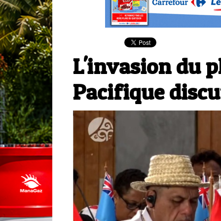
​L'invasion du 
Pacifique discu