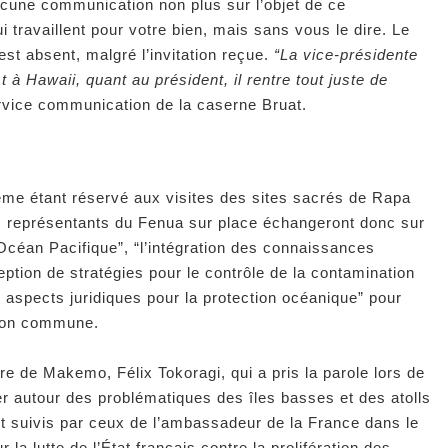
cune communication non plus sur l’objet de ce
 travaillent pour votre bien, mais sans vous le dire. Le
t absent, malgré l’invitation reçue.
“La vice-présidente
t à Hawaii, quant au président, il rentre tout juste de
ervice communication de la caserne Bruat.
ième étant réservé aux visites des sites sacrés de Rapa
es représentants du Fenua sur place échangeront donc sur
l'Océan Pacifique”, “l’intégration des connaissances
ception de stratégies pour le contrôle de la contamination
 aspects juridiques pour la protection océanique” pour
tion commune.
re de Makemo, Félix Tokoragi, qui a pris la parole lors de
 autour des problématiques des îles basses et des atolls
 suivis par ceux de l’ambassadeur de la France dans le
la lutte de l’État français contre la prolifération des