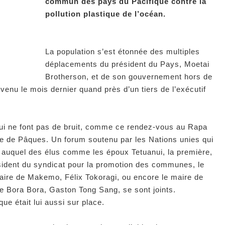
commun des pays du Pacifique contre la
pollution plastique de l’océan.
La population s’est étonnée des multiples
déplacements du président du Pays, Moetai
Brotherson, et de son gouvernement hors de
rvenu le mois dernier quand près d’un tiers de l’exécutif
ui ne font pas de bruit, comme ce rendez-vous au Rapa
le de Pâques. Un forum soutenu par les Nations unies qui
ril, auquel des élus comme les époux Tetuanui, la première,
résident du syndicat pour la promotion des communes, le
aire de Makemo, Félix Tokoragi, ou encore le maire de
de Bora Bora, Gaston Tong Sang, se sont joints.
e était lui aussi sur place.