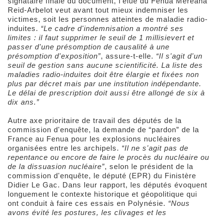
signataire finale du document, l'élue du Fenua Mereana
Reid-Arbelot veut avant tout mieux indemniser les
victimes, soit les personnes atteintes de maladie radio-
induites.
“Le cadre d'indemnisation a montré ses
limites : il faut supprimer le seuil de 1 millisievert et
passer d'une présomption de causalité à une
présomption d'exposition”
, assure-t-elle.
“Il s'agit d'un
seuil de gestion sans aucune scientificité. La liste des
maladies radio-induites doit être élargie et fixées non
plus par décret mais par une institution indépendante.
Le délai de prescription doit aussi être allongé de six à
dix ans.”
Autre axe prioritaire de travail des députés de la
commission d'enquête, la demande de “pardon” de la
France au Fenua pour les explosions nucléaires
organisées entre les archipels.
“Il ne s'agit pas de
repentance ou encore de faire le procès du nucléaire ou
de la dissuasion nucléaire”
, selon le président de la
commission d'enquête, le député (EPR) du Finistère
Didier Le Gac. Dans leur rapport, les députés évoquent
longuement le contexte historique et géopolitique qui
ont conduit à faire ces essais en Polynésie.
“Nous
avons évité les postures, les clivages et les