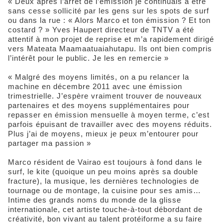
« Deux après l’arrêt de l’émission je continuais à être
sans cesse sollicité par les gens sur les spots de surf
ou dans la rue : « Alors Marco et ton émission ? Et ton
costard ? » Yves Haupert directeur de TNTV a été
attentif à mon projet de reprise et m’a rapidement dirigé
vers Mateata Maamaatuaiahutapu. Ils ont bien compris
l’intérêt pour le public. Je les en remercie »
« Malgré des moyens limités, on a pu relancer la
machine en décembre 2011 avec une émission
trimestrielle. J’espère vraiment trouver de nouveaux
partenaires et des moyens supplémentaires pour
repasser en émission mensuelle à moyen terme, c’est
parfois épuisant de travailler avec des moyens réduits.
Plus j’ai de moyens, mieux je peux m’entourer pour
partager ma passion »
Marco résident de Vairao est toujours à fond dans le
surf, le kite (quoique un peu moins après sa double
fracture), la musique, les dernières technologies de
tournage ou de montage, la cuisine pour ses amis…
Intime des grands noms du monde de la glisse
internationale, cet artiste touche-à-tout débordant de
créativité, bon vivant au talent protéiforme a su faire