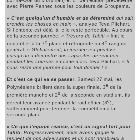
Lorina-Golf du Morbihan) et 2
de l’édition précédente
avec Pierre Pennec sous les couleurs de Groupama.
« C’est quelqu’un d’humble et de déterminé
qui sait
prendre les choses en main »
, analyse Teva Plichart.
Si l’entente est déjà là, elle reste perfectible. Au cours
de la seconde journée,
« Trésors de Tahiti »
finit le
e
e
raid côtier à la 7
place et rétrograde au 4
rang du
général.
« Globalement, la journée est positive
puisqu’on a démontré nos capacités de réaction
pendant les courses »
confie alors Teva Plichart.
« Il
nous reste une journée pour tout donner ! »
Et c’est ce qui va se passer.
Samedi 27 mai, les
e
Polynésiens brillent dans la super finale. 3
de la
e
première manche et 2
de la seconde en stadium, ils
e
gèrent leur avance pendant le raid côtier (8
),
suffisamment pour terminer la compétition à la
seconde place.
« Ce que l’équipe réalise, c’est un signal fort pour
Tahiti
. Progressivement, nous avons gagné le
respect de nos adversaires et ils sont nombreux à