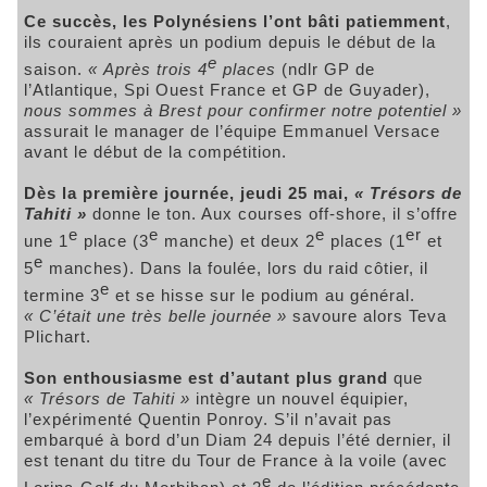
Ce succès, les Polynésiens l’ont bâti patiemment
,
ils couraient après un podium depuis le début de la
e
saison.
« Après trois 4
places
(ndlr GP de
l’Atlantique, Spi Ouest France et GP de Guyader),
nous sommes à Brest pour confirmer notre potentiel »
assurait le manager de l’équipe Emmanuel Versace
avant le début de la compétition.
Dès la première journée, jeudi 25 mai,
« Trésors de
Tahiti »
donne le ton. Aux courses off-shore, il s’offre
e
e
e
er
une 1
place (3
manche) et deux 2
places (1
et
e
5
manches). Dans la foulée, lors du raid côtier, il
e
termine 3
et se hisse sur le podium au général.
« C’était
une très belle journée »
savoure alors Teva
Plichart.
Son enthousiasme est d’autant plus grand
que
« Trésors de Tahiti »
intègre un nouvel équipier,
l’expérimenté Quentin Ponroy. S’il n’avait pas
embarqué à bord d’un Diam 24 depuis l’été dernier, il
est tenant du titre du Tour de France à la voile (avec
e