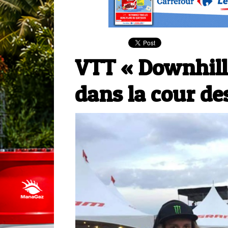
VTT « Downhill 
dans la cour de