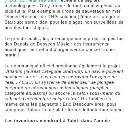
(HUS, voir leur site web)
recèlent de pépites
technologiques. On y trouve de tout, du plus génial au
plus futile. Par exemple le drone de sauvetage en mer
"Speed Rescue" de DNG solution (2ème en catégorie
Start-up) serait idéal pour les plages non surveillées de
nos îles touristiques.
Le prix du public, lui, a récompensé le projet un peu fou
des Danois de Between Music : des instruments
aquatiques permettant d'organiser un concert sous-
marin !
Le communiqué officiel mentionne également le projet
"Atlantis (lauréat catégorie Start-up), un navire pouvant
naviguer sur et sous l’eau en extrayant l’oxygène de
l’eau ; ACBU, un système de détendeur de plongée
intégrant un aérosol pour asthmatiques (dauphin
catégorie étudiants) ou encore le salon sous-marin du
cabinet d’architecture belge Tetra."
Un Tahitien est
même dans les gagnants : Eric Descourvières, pour
son projet Tahua Tai de plate-forme flottante touristique.
Les inventeurs viendront à Tahiti dans l'année