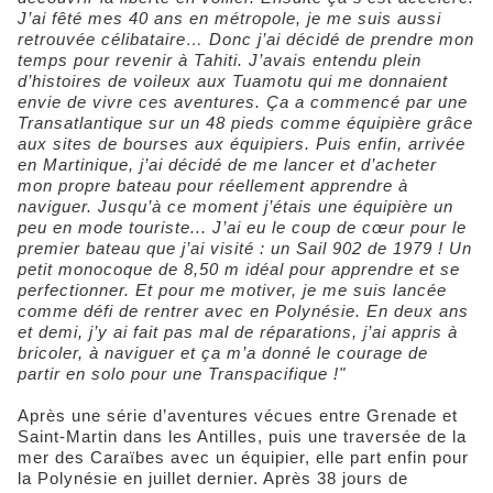
J’ai fêté mes 40 ans en métropole, je me suis aussi
retrouvée célibataire… Donc j’ai décidé de prendre mon
temps pour revenir à Tahiti. J’avais entendu plein
d’histoires de voileux aux Tuamotu qui me donnaient
envie de vivre ces aventures. Ça a commencé par une
Transatlantique sur un 48 pieds comme équipière grâce
aux sites de bourses aux équipiers. Puis enfin, arrivée
en Martinique, j’ai décidé de me lancer et d’acheter
mon propre bateau pour réellement apprendre à
naviguer. Jusqu’à ce moment j’étais une équipière un
peu en mode touriste... J’ai eu le coup de cœur pour le
premier bateau que j’ai visité : un Sail 902 de 1979 ! Un
petit monocoque de 8,50 m idéal pour apprendre et se
perfectionner. Et pour me motiver, je me suis lancée
comme défi de rentrer avec en Polynésie. En deux ans
et demi, j’y ai fait pas mal de réparations, j’ai appris à
bricoler, à naviguer et ça m’a donné le courage de
partir en solo pour une Transpacifique !"
Après une série d’aventures vécues entre Grenade et
Saint-Martin dans les Antilles, puis une traversée de la
mer des Caraïbes avec un équipier, elle part enfin pour
la Polynésie en juillet dernier. Après 38 jours de