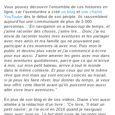
Vous pouvez découvrir l’ensemble de ces histoires en
ligne, car l’aventurière a créé
un blog
et
une chaîne
YouToube
dès le début de son périple. Ils rassemblent
aujourd’hui une communauté de plus de 5 000
personnes :
"En navigation on a beaucoup de temps, et
j’aime raconter des choses, j’aime lire… Donc j’ai eu
envie de raconter toutes mes aventures et les partager
avec mes amis et ma famille qui ne pouvaient pas
participer à ces moments-là avec moi. Puis mon le
public et devenu plus vaste et j’ai commencé à écrire
pour eux aussi. J’aime amener les gens avec moi dans
mes aventures quotidiennes, parce que ce qui m’arrive
à moi, sur mon petit bateau, arrive à tout le monde
dans le même contexte. Et pour ceux qui ont le même
rêve que moi mais qui sont encore coincés au travail,
si je peux les faire rêver, leur donner du temps, je veux
leur offrir cette liberté avant qu’ils puissent eux-aussi
aller vivre leurs aventures."
En plus de son blog et de ses vidéos, Diane s’est aussi
attelée à la rédaction d’un livre :
"Ce livre, ‘Il était un
petit navire’, je l’ai écrit en 2016 quand je naviguais
dans avec mon ex. Le but était juste de raconter mes