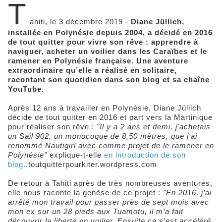
T
ahiti, le 3 décembre 2019 -
Diane Jüllich,
installée en Polynésie depuis 2004, a décidé en 2016
de tout quitter pour vivre son rêve : apprendre à
naviguer, acheter un voilier dans les Caraïbes et le
ramener en Polynésie française. Une aventure
extraordinaire qu’elle a réalisé en solitaire,
racontant son quotidien dans son blog et sa chaîne
YouTube.
Après 12 ans à travailler en Polynésie, Diane Jüllich
décide de tout quitter en 2016 et part vers la Martinique
pour réaliser son rêve :
"Il y a 2 ans et demi, j'achetais
un Sail 902, un monocoque de 8,50 mètres, que j'ai
renommé Nautigirl avec comme projet de le ramener en
Polynésie"
explique-t-elle
en introduction de son
blog.
.toutquitterpourkiter.wordpress.com
De retour à Tahiti après de très nombreuses aventures,
elle nous raconte la genèse de ce projet :
"En 2016, j’ai
arrêté mon travail pour passer près de sept mois avec
mon ex sur un 28 pieds aux Tuamotu, il m’a fait
découvrir la liberté en voilier. Ensuite ça s’est accéléré.