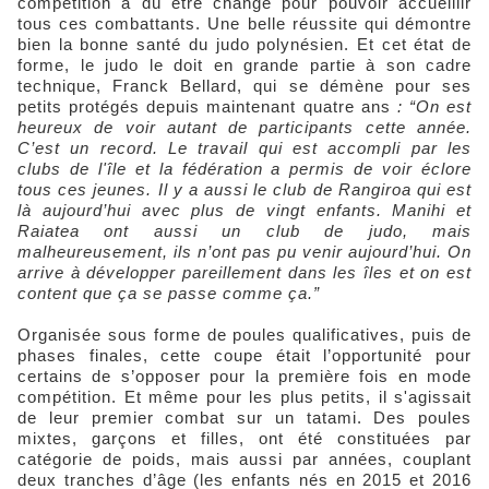
compétition a dû être changé pour pouvoir accueillir
tous ces combattants. Une belle réussite qui démontre
bien la bonne santé du judo polynésien. Et cet état de
forme, le judo le doit en grande partie à son cadre
technique, Franck Bellard, qui se démène pour ses
petits protégés depuis maintenant quatre ans
: “On est
heureux de voir autant de participants cette année.
C’est un record. Le travail qui est accompli par les
clubs de l'île et la fédération a permis de voir éclore
tous ces jeunes. Il y a aussi le club de Rangiroa qui est
là aujourd’hui avec plus de vingt enfants. Manihi et
Raiatea ont aussi un club de judo, mais
malheureusement, ils n’ont pas pu venir aujourd’hui. On
arrive à développer pareillement dans les îles et on est
content que ça se passe comme ça.”
Organisée sous forme de poules qualificatives, puis de
phases finales, cette coupe était l’opportunité pour
certains de s’opposer pour la première fois en mode
compétition. Et même pour les plus petits, il s'agissait
de leur premier combat sur un tatami. Des poules
mixtes, garçons et filles, ont été constituées par
catégorie de poids, mais aussi par années, couplant
deux tranches d’âge (les enfants nés en 2015 et 2016