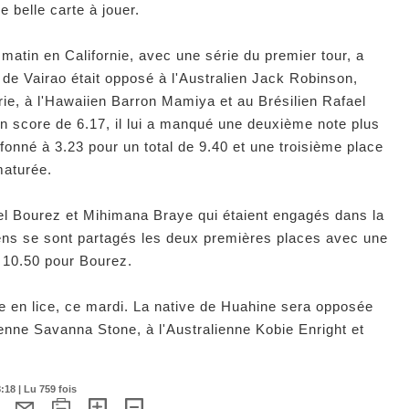
e belle carte à jouer.
i matin en Californie, avec une série du premier tour, a
e de Vairao était opposé à l'Australien Jack Robinson,
rie, à l'Hawaiien Barron Mamiya et au Brésilien Rafael
un score de 6.17, il lui a manqué une deuxième note plus
afonné à 3.23 pour un total de 9.40 et une troisième place
ématurée.
el Bourez et Mihimana Braye qui étaient engagés dans la
ens se sont partagés les deux premières places avec une
e 10.50 pour Bourez.
rée en lice, ce mardi. La native de Huahine sera opposée
ienne Savanna Stone, à l'Australienne Kobie Enright et
18 | Lu 759 fois