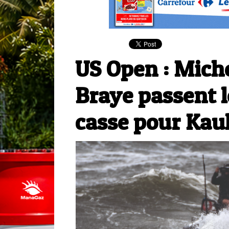
US Open : Mich
Braye passent l
casse pour Kaul