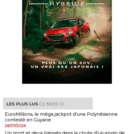
EuroMillions, ​le méga jackpot d’une Polynésienne
contesté en Guyane
28/07/2026
​Un mort et deux blessés dans la chute d’un engin de