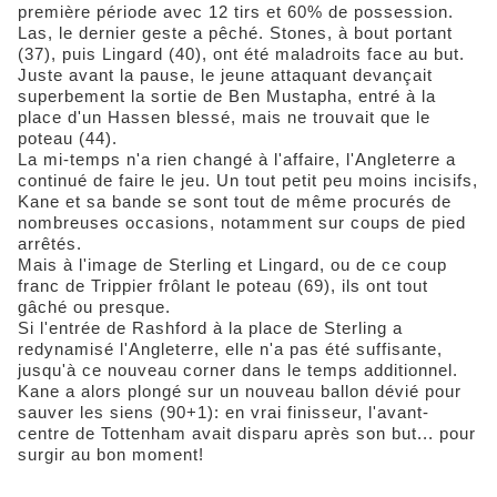
première période avec 12 tirs et 60% de possession.
Las, le dernier geste a pêché. Stones, à bout portant
(37), puis Lingard (40), ont été maladroits face au but.
Juste avant la pause, le jeune attaquant devançait
superbement la sortie de Ben Mustapha, entré à la
place d'un Hassen blessé, mais ne trouvait que le
poteau (44).
La mi-temps n'a rien changé à l'affaire, l'Angleterre a
continué de faire le jeu. Un tout petit peu moins incisifs,
Kane et sa bande se sont tout de même procurés de
nombreuses occasions, notamment sur coups de pied
arrêtés.
Mais à l'image de Sterling et Lingard, ou de ce coup
franc de Trippier frôlant le poteau (69), ils ont tout
gâché ou presque.
Si l'entrée de Rashford à la place de Sterling a
redynamisé l'Angleterre, elle n'a pas été suffisante,
jusqu'à ce nouveau corner dans le temps additionnel.
Kane a alors plongé sur un nouveau ballon dévié pour
sauver les siens (90+1): en vrai finisseur, l'avant-
centre de Tottenham avait disparu après son but... pour
surgir au bon moment!