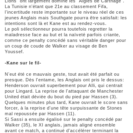
Lions" ont largement dominé les "Aigles de Carthage".
La Tunisie n'étant que 21e au classement Fifa,
l'incertitude reste importante sur le niveau réel de ces
jeunes Anglais mais Southgate pourra être satisfait: les
intentions sont là et Kane est au rendez-vous.
Le poli sélectionneur pourra toutefois regretter la
maladresse face au but et la naïveté parfois criante,
comme ce penalty concédé sans véritable danger pour
un coup de coude de Walker au visage de Ben
Youssef.
-Kane sur le fil-
N'eut été ce mauvais geste, tout avait été parfait ou
presque. Dès l'entame, les Anglais ont pris le dessus:
Henderson ouvrait superbement pour Alli, qui centrait
pour Lingard. La reprise de l'attaquant de Manchester
United était déviée du bout du pied par Hassen (3).
Quelques minutes plus tard, Kane ouvrait le score sans
forcer, à la reprise d'une tête surpuissante de Stones
mal repoussée par Hassen (11).
Si Sassi a ensuite égalisé sur le penalty concédé par
Walker (35), le XI anglais, jamais aligné ensemble
avant ce match, a continué d'accélérer terminant la