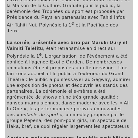
la Maison de la Culture. Gratuite pour le public, la
cérémonie des Trophées du sport est proposée par
Présidence du Pays en partenariat avec Tahiti Infos,
e
Air Tahiti Nui, Polynésie la 1
et la Pacifique des
Jeux.
La soirée, présentée avec brio par Maruki Dury et
Vaimiti Teiefitu
, était retransmise en direct sur
e
Polynésie la 1
. L’organisation de l’événement a été
confiée à l’agence Exotic Garden. De nombreuses
animations étaient proposées à cette occasion. Une
fan zone accueillait le public à l’extérieur du Grand
Théâtre : le public a pu s’essayer au Segway, admirer
une exposition de photos et découvrir les stands des
partenaires. La cérémonie elle-même a été
agrémentée de shows d’une très grande qualité :
danses marquisiennes, danse moderne avec les « All
In One », les performances sportives émouvantes
des
« enfants du sport »,
un medley proposé par le
groupe Pepena, des pom-pom girls, un spectacle de
Haka, bref, de quoi régaler largement les spectateurs.
Après un mois de concours, le public avait hâte de