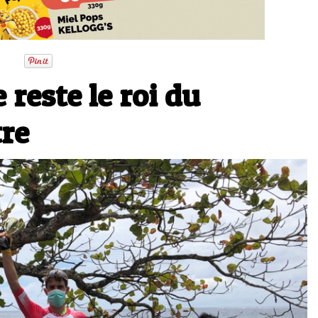
reste le roi du
re