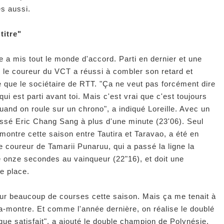
ès aussi.
titre"
 a mis tout le monde d'accord. Parti en dernier et une
 le coureur du VCT a réussi à combler son retard et
 que le sociétaire de RTT. "Ça ne veut pas forcément dire
ui est parti avant toi. Mais c'est vrai que c'est toujours
quand on roule sur un chrono", a indiqué Loreille. Avec un
ussé Eric Chang Sang à plus d'une minute (23'06). Seul
-montre cette saison entre Tautira et Taravao, a été en
 coureur de Tamarii Punaruu, qui a passé la ligne la
 onze secondes au vainqueur (22"16), et doit une
e place.
 sur beaucoup de courses cette saison. Mais ça me tenait à
a-montre. Et comme l'année dernière, on réalise le doublé
que satisfait", a ajouté le double champion de Polynésie.