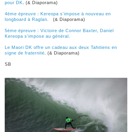
pour DK
. (& Diaporama)
4ème épreuve : Kereopa s'impose à nouveau en
longboard à Raglan.
(& Diaporama)
5ème épreuve : Victoire de Connor Baxter, Daniel
Kereopa s'impose au général.
Le Maori DK offre un cadeau aux deux Tahitiens en
signe de fraternité
. (& Diaporama)
SB