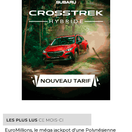
EuroMillions, ​le méga jackpot d’une Polynésienne