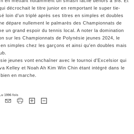
ch en mettant notamment un smash facile dehors à 9/8. Et
 décrochait le titre junior en remportant le super tie-
é loin d’un triplé après ses titres en simples et doubles
ne dépare nullement le palmarès des Championnats de
 un grand espoir du tennis local. A noter la domination
on sur les Championnats de Polynésie jeunes 2024, le
es en simples chez les garçons et ainsi qu’en doubles mais
ub.
e jeunes vont enchaîner avec le tournoi d’Excelsior qui
iva Kelley et Noah Ah Kim Win Chin étant intégré dans le
st bien en marche.
Lu 1996 fois