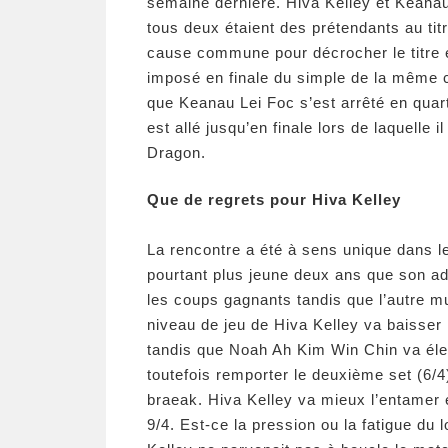
semaine dernière. Hiva Kelley et Keana
tous deux étaient des prétendants au titre
cause commune pour décrocher le titre e
imposé en finale du simple de la même c
que Keanau Lei Foc s’est arrêté en quart
est allé jusqu’en finale lors de laquelle
Dragon.
Que de regrets pour Hiva Kelley
La rencontre a été à sens unique dans l
pourtant plus jeune deux ans que son a
les coups gagnants tandis que l’autre mul
niveau de jeu de Hiva Kelley va baisser
tandis que Noah Ah Kim Win Chin va éle
toutefois remporter le deuxième set (6/4
braeak. Hiva Kelley va mieux l’entamer
9/4. Est-ce la pression ou la fatigue du