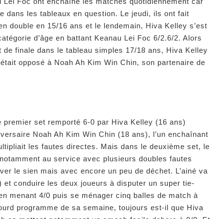
u Lei Foc ont enchaîné les matches quotidiennement car
 dans les tableaux en question. Le jeudi, ils ont fait
n double en 15/16 ans et le lendemain, Hiva Kelley s’est
atégorie d’âge en battant Keanau Lei Foc 6/2.6/2. Alors
 de finale dans le tableau simples 17/18 ans, Hiva Kelley
 il était opposé à Noah Ah Kim Win Chin, son partenaire de
e premier set remporté 6-0 par Hiva Kelley (16 ans)
dversaire Noah Ah Kim Win Chin (18 ans), l’un enchaînant
tipliait les fautes directes. Mais dans le deuxième set, le
 notamment au service avec plusieurs doubles fautes
ver le sien mais avec encore un peu de déchet. L’ainé va
) et conduire les deux joueurs à disputer un super tie-
 en menant 4/0 puis se ménager cinq balles de match à
 lourd programme de sa semaine, toujours est-il que Hiva