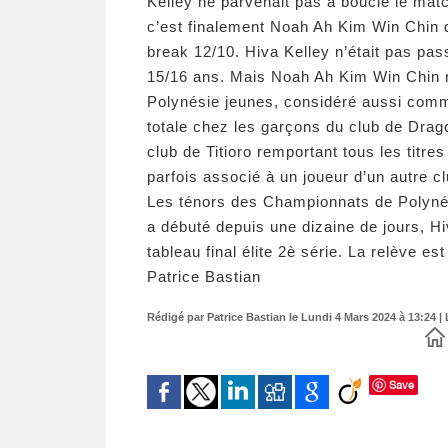
Kelley ne parvenait pas à boucle le mat
c’est finalement Noah Ah Kim Win Chin qui
break 12/10. Hiva Kelley n’était pas pass
15/16 ans. Mais Noah Ah Kim Win Chin 
Polynésie jeunes, considéré aussi comme
totale chez les garçons du club de Drag
club de Titioro remportant tous les titr
parfois associé à un joueur d’un autre cl
Les ténors des Championnats de Polynési
a débuté depuis une dizaine de jours, H
tableau final élite 2è série. La relève e
Patrice Bastian
Rédigé par Patrice Bastian le Lundi 4 Mars 2024 à 13:24 | 
Save