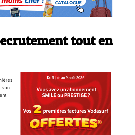
recrutement tout en
nières
r son
ent