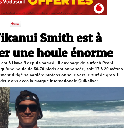
Tikanui Smith est à
er une houle énorme
est à Hawai’i depuis samedi. Il envisage de surfer à Peahi
s qu’une houle de 50-70 pieds est annoncée, soit 17 à 20 mètres.
ment dirigé sa carrière professionnelle vers le surf de gros. Il
 deux ans avec la marque internationale Quiksilver.