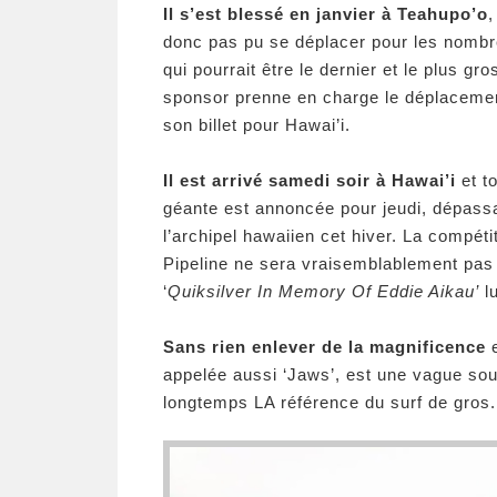
Il s’est blessé en janvier à Teahupo’o
,
donc pas pu se déplacer pour les nombr
qui pourrait être le dernier et le plus gr
sponsor prenne en charge le déplacement,
son billet pour Hawai’i.
Il est arrivé samedi soir à Hawai’i
et t
géante est annoncée pour jeudi, dépass
l’archipel hawaiien cet hiver. La compét
Pipeline ne sera vraisemblablement pas 
‘
Quiksilver In Memory Of Eddie Aikau’
lu
Sans rien enlever de la magnificence
e
appelée aussi ‘Jaws’, est une vague souv
longtemps LA référence du surf de gro